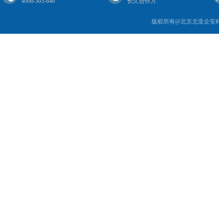
4006-505-646
长久合作方
版权所有@北京北亚企安科