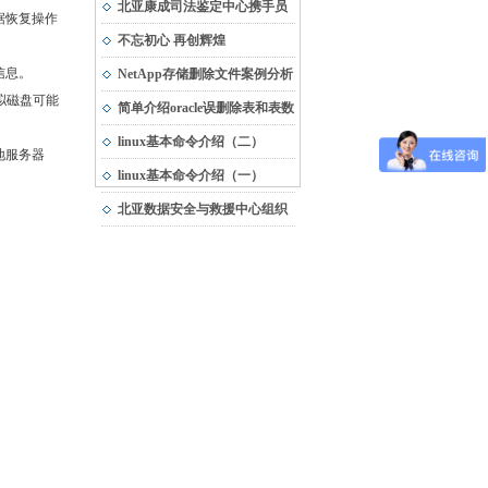
市“专精特新”中小企业
北亚康成司法鉴定中心携手员
据恢复操作
工，与受灾地区共渡难关
不忘初心 再创辉煌
信息。
NetApp存储删除文件案例分析
虚拟磁盘可能
简单介绍oracle误删除表和表数
据的恢复方法
linux基本命令介绍（二）
地服务器
linux基本命令介绍（一）
北亚数据安全与救援中心组织
团队建设活动