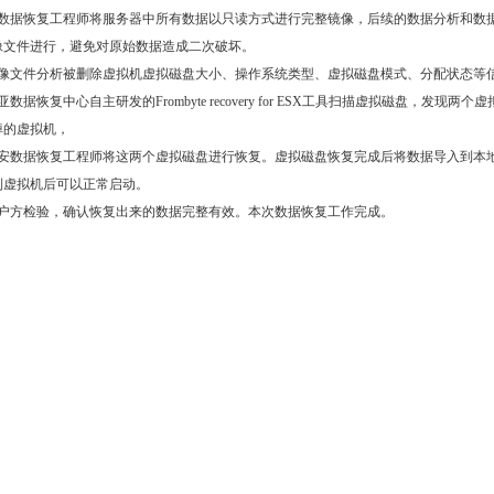
器数据恢复工程师将服务器中所有数据以只读方式进行完整镜像，后续的数据分析和数
像文件进行，避免对原始数据造成二次破坏。
镜像文件分析被删除虚拟机虚拟磁盘大小、操作系统类型、虚拟磁盘模式、分配状态等
数据恢复中心自主研发的Frombyte recovery for ESX工具扫描虚拟磁盘，发现两个
掉的虚拟机，
企安数据恢复工程师将这两个虚拟磁盘进行恢复。虚拟磁盘恢复完成后将数据导入到本
到虚拟机后可以正常启动。
用户方检验，确认恢复出来的数据完整有效。本次数据恢复工作完成。