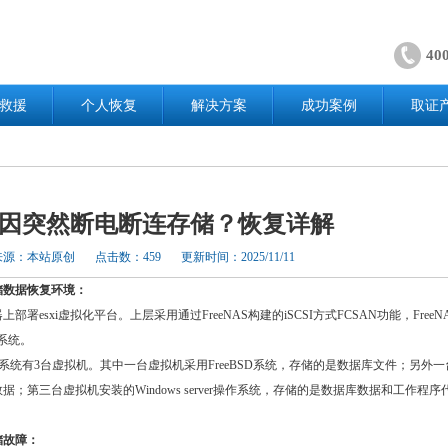
40
救援
个人恢复
解决方案
成功案例
取证
XI因突然断电断连存储？恢复详解
来源：本站原创
点击数：459
更新时间：2025/11/11
储数据恢复环境：
部署esxi虚拟化平台。上层采用通过FreeNAS构建的iSCSI方式FCSAN功能，FreeN
件系统。
拟化系统有3台虚拟机。其中一台虚拟机采用FreeBSD系统，存储的是数据库文件；另外
据；第三台虚拟机安装的Windows server操作系统，存储的是数据库数据和工作程序
储故障：