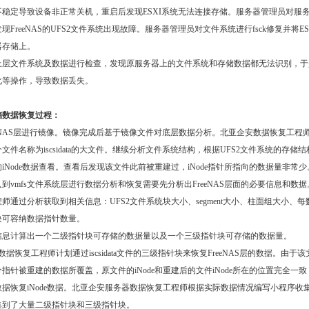
不稳定导致设备非正常关机，重启后发现ESXI系统无法连接存储。服务器管理员对服
现FreeNAS的UFS2文件系统出现故障。服务器管理员对文件系统进行fsck修复并将ES
器存储上。
上层文件系统及数据进行检查，发现原服务器上的文件系统和存储数据都无法识别，于是
化等操作，导致数据丢失。
储数据恢复过程：
eeNAS层进行镜像。镜像完成后基于镜像文件对底层数据分析。北亚企安数据恢复工程
文件名称为iscsidata的大文件。继续分析文件系统结构，根据UFS2文件系统的存储
iNode数据查看。查看后发现该文件此前被重建过，iNode指针所指向的数据量非常
到vmfs文件系统层进行数据分析和恢复需要先分析出FreeNAS层面的必要信息和数
师通过分析获取到相关信息：UFS2文件系统块大小、segment大小、柱面组大小、
块可容纳数据指针数量。
信息计算出一个二级指针块可存储的数据量以及一个三级指针块可存储的数据量。
数据恢复工程师计划通过iscsidata文件的三级指针块来恢复FreeNAS层的数据。由于
指针被重建的数据所覆盖，原文件的iNode和重建后的文件iNode所在的位置完全一
据恢复iNode数据。北亚企安服务器数据恢复工程师根据实际数据情况编写小程序收
集到了大量二级指针块和三级指针块。