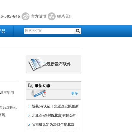
06-505-646
官方微博
联系我们
产品
最新发布软件
最新动态
AS层采用
更多
斩获5A认证！北亚企安以创新
一台台虚拟机
代码。
实力书写科技发展新篇
北亚企安科技(北京)有限公司
荣获公安部科学技术奖
我司被认定为2023年度北京