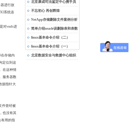
市“专精特新”中小企业
北亚康成司法鉴定中心携手员
务器进行故
工，与受灾地区共渡难关
不忘初心 再创辉煌
XI系统连
NetApp存储删除文件案例分析
对vmfs进
简单介绍oracle误删除表和表数
据的恢复方法
linux基本命令介绍（二）
linux基本命令介绍（一）
师在存储内
北亚数据安全与救援中心组织
结构定位到这
团队建设活动
少。在这种情
据。服务器数
每数据指针大
该文件曾经被
致，也没有其
集有用的指