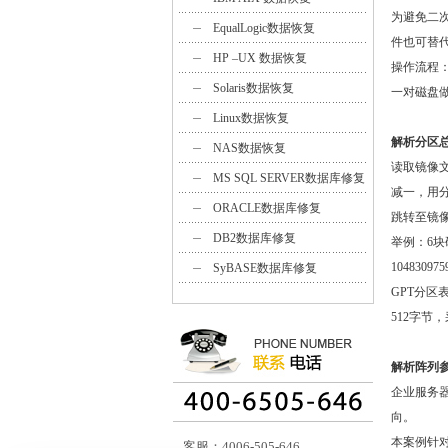
为避免二次
EqualLogic数据恢复
件也可替
HP –UX 数据恢复
操作流程：
Solaris数据恢复
一对磁盘
Linux数据恢复
解析分区总
NAS数据恢复
读取镜像文
MS SQL SERVER数据库修复
减一，用
ORACLE数据库修复
跳转至镜
DB2数据库修复
举例：6块
104830975
SyBASE数据库修复
GPT分区
512字节
解析阵列参
企业服务器
向。
本案例针对
客服：4006-505-646