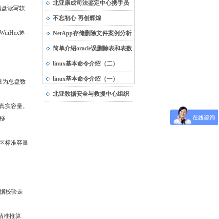
市“专精特新”中小企业
北亚康成司法鉴定中心携手员
磁盘读写软
工，与受灾地区共渡难关
不忘初心 再创辉煌
nHex逐
NetApp存储删除文件案例分析
简单介绍oracle误删除表和表数
据的恢复方法
linux基本命令介绍（二）
linux基本命令介绍（一）
量为总盘数
北亚数据安全与救援中心组织
真实容量。
团队建设活动
偏移
扇区标准容量
数据校验走
精准推算