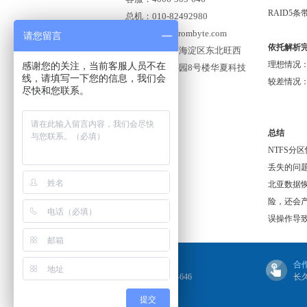
RAID5
总机：010-82492980
邮箱：user@frombyte.com
请您留言
依托解析完
地址：北京市海淀区东北旺西
理想情况
感谢您的关注，当前客服人员不在
路中关村软件园8号楼华夏科技
线，请填写一下您的信息，我们会
较差情况
大厦309A
尽快和您联系。
总结
NTFS
丢失的问
北亚数据
险，还会
误操作导
联系我们
合
4006-505-646
长
提交