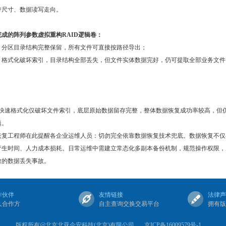
条带尺寸、数据读写走向。
成的阵列参数虚拟重构RAID逻辑卷：
：分区目录结构完整保留，所有文件可直接按路径导出；
：格式化破坏索引，目录结构全部丢失，但文件实体数据完好，仍可提取全部业务文件
分区快速格式化仅破坏文件索引，底层原始数据留存完整，整体数据恢复成功率较高，但
题。
恢复工程师在此提醒各企业运维人员：切勿完全依靠数据恢复技术兜底。数据恢复不仅
产生时间、人力成本损耗。日常运维中需建立常态化多副本备份机制，规范操作权限，
致的数据丢失事故。
作伙伴
友情链接
法律声
久合作方
自主查询交换交易平台
拥有版
版权所有@北京北亚企安科技(北京)有限公司
京ICP备16009579号-1