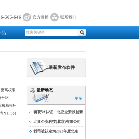
06-505-646
官方微博
联系我们
产品
最新发布软件
与更高权限
最新动态
署分区。
更多
后极易损坏
斩获5A认证！北亚企安以创新
NTFS分
实力书写科技发展新篇
北亚企安科技(北京)有限公司
荣获公安部科学技术奖
我司被认定为2023年度北京