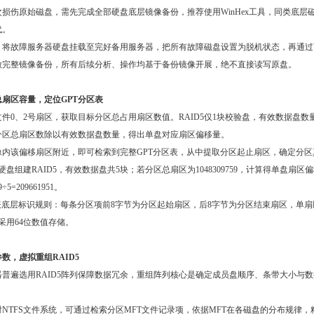
损伤原始磁盘，需先完成全部硬盘底层镜像备份，推荐使用WinHex工具，同类底层
代。
将故障服务器硬盘挂载至完好备用服务器，把所有故障磁盘设置为脱机状态，再通过Wi
做完整镜像备份，所有后续分析、操作均基于备份镜像开展，绝不直接读写原盘。
扇区容量，定位GPT分区表
件0、2号扇区，获取目标分区总占用扇区数值。RAID5仅1块校验盘，有效数据盘数
分区总扇区数除以有效数据盘数量，得出单盘对应扇区偏移量。
像内该偏移扇区附近，即可检索到完整GPT分区表，从中提取分区起止扇区，确定分区
硬盘组建RAID5，有效数据盘共5块；若分区总扇区为1048309759，计算得单盘扇区
9÷5=209661951。
表底层标识规则：每条分区项前8字节为分区起始扇区，后8字节为分区结束扇区，单
，采用64位数值存储。
数，虚拟重组RAID5
普遍选用RAID5阵列保障数据冗余，重组阵列核心是确定成员盘顺序、条带大小与
NTFS文件系统，可通过检索分区MFT文件记录项，依据MFT在各磁盘的分布规律，