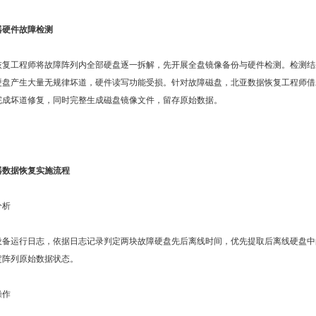
器硬件故障检测
恢复工程师将故障阵列内全部硬盘逐一拆解，先开展全盘镜像备份与硬件检测。检测结
硬盘产生大量无规律坏道，硬件读写功能受损。针对故障磁盘，北亚数据恢复工程师借
完成坏道修复，同时完整生成磁盘镜像文件，留存原始数据。
器数据恢复实施流程
分析
设备运行日志，依据日志记录判定两块故障硬盘先后离线时间，优先提取后离线硬盘中
定阵列原始数据状态。
操作