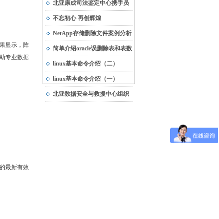
市“专精特新”中小企业
北亚康成司法鉴定中心携手员
工，与受灾地区共渡难关
不忘初心 再创辉煌
NetApp存储删除文件案例分析
果显示，阵
简单介绍oracle误删除表和表数
助专业数据
据的恢复方法
linux基本命令介绍（二）
linux基本命令介绍（一）
北亚数据安全与救援中心组织
团队建设活动
的最新有效