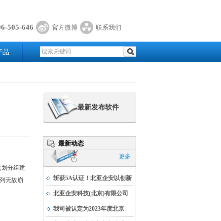
06-505-646
官方微博
联系我们
产品
最新发布软件
最新动态
更多
盘划分组建
斩获5A认证！北亚企安以创新
阵列无故崩
实力书写科技发展新篇
北亚企安科技(北京)有限公司
荣获公安部科学技术奖
我司被认定为2023年度北京