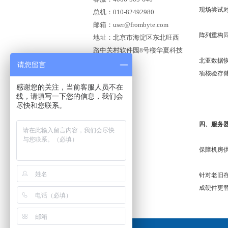
现场尝试
总机：010-82492980
邮箱：user@frombyte.com
阵列重构
地址：北京市海淀区东北旺西
路中关村软件园8号楼华夏科技
北亚数据
大厦309A
请您留言
项核验存
感谢您的关注，当前客服人员不在
线，请填写一下您的信息，我们会
尽快和您联系。
四、服务
保障机房
针对老旧
成硬件更