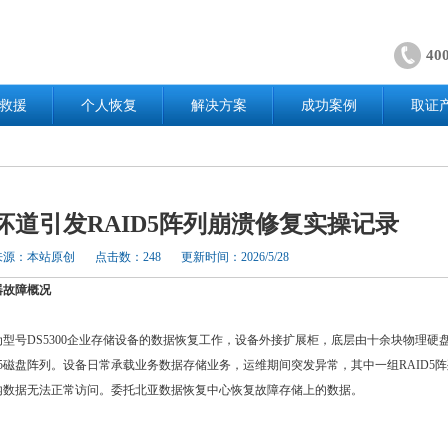
40
救援
个人恢复
解决方案
成功案例
取证
坏道引发RAID5阵列崩溃修复实操记录
来源：本站原创
点击数：248
更新时间：2026/5/28
器故障概况
型号DS5300企业存储设备的数据恢复工作，设备外接扩展柜，底层由十余块物理硬
D5磁盘阵列。设备日常承载业务数据存储业务，运维期间突发异常，其中一组RAID5
内数据无法正常访问。委托北亚数据恢复中心恢复故障存储上的数据。